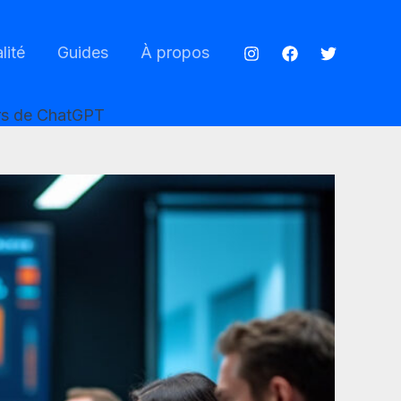
lité
Guides
À propos
urs de ChatGPT