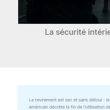
La sécurité intéri
Le revirement est sec et sans détour : l
américain décrète la fin de l’utilisation 