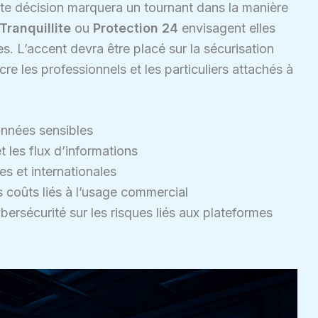
ette décision marquera un tournant dans la manière
Tranquillite
ou
Protection 24
envisagent elles
res. L’accent devra être placé sur la sécurisation
cre les professionnels et les particuliers attachés à
données sensibles
t les flux d’informations
s et internationales
s coûts liés à l’usage commercial
ersécurité sur les risques liés aux plateformes