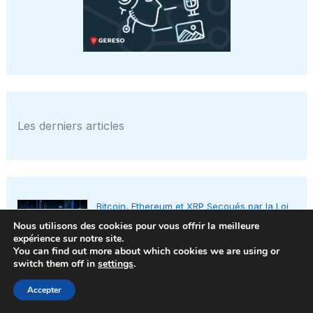
Les derniers articles
Bitcoin, Ethereum et XRP Secoués par la Loi
CLARITY : 4 Modèles d’IA Prédisaient le
Nous utilisons des cookies pour vous offrir la meilleure
Vainqueur…
expérience sur notre site.
You can find out more about which cookies we are using or
ChatGPT dévoile une astuce Unicode
switch them off in
settings
.
ingénieuse pour faire briller vos messages
— et j’aimerais vous la partager…
Accepter