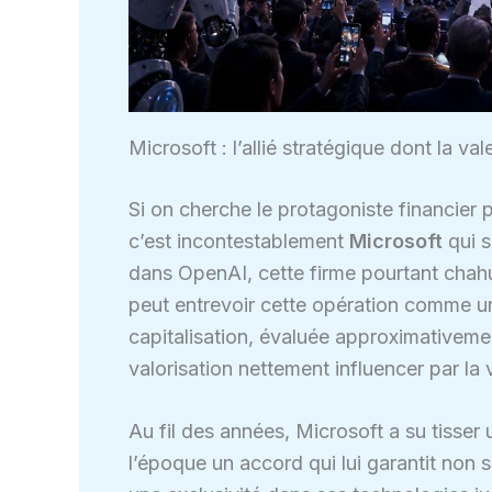
Microsoft : l’allié stratégique dont la v
Si on cherche le protagoniste financier 
c’est incontestablement
Microsoft
qui s
dans OpenAI, cette firme pourtant chahut
peut entrevoir cette opération comme un
capitalisation, évaluée approximativement
valorisation nettement influencer par la
Au fil des années, Microsoft a su tisse
l’époque un accord qui lui garantit non 