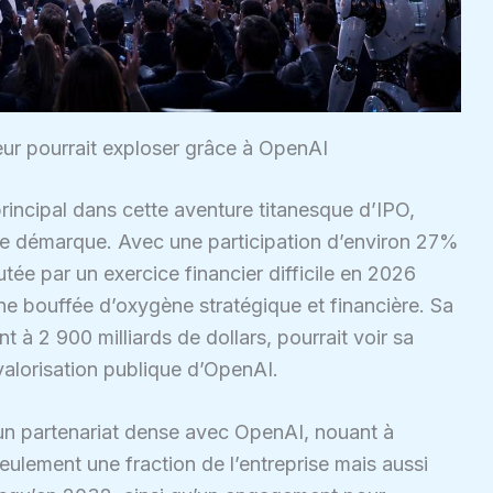
aleur pourrait exploser grâce à OpenAI
principal dans cette aventure titanesque d’IPO,
e démarque. Avec une participation d’environ 27%
ée par un exercice financier difficile en 2026
e bouffée d’oxygène stratégique et financière. Sa
 à 2 900 milliards de dollars, pourrait voir sa
 valorisation publique d’OpenAI.
r un partenariat dense avec OpenAI, nouant à
seulement une fraction de l’entreprise mais aussi