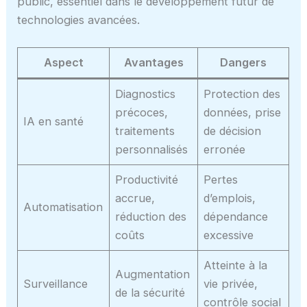
public, essentiel dans le développement futur de
technologies avancées.
Aspect
Avantages
Dangers
Diagnostics
Protection des
précoces,
données, prise
IA en santé
traitements
de décision
personnalisés
erronée
Productivité
Pertes
accrue,
d’emplois,
Automatisation
réduction des
dépendance
coûts
excessive
Atteinte à la
Augmentation
Surveillance
vie privée,
de la sécurité
contrôle social