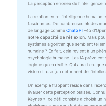
La perception erronée de l’intelligence 
La relation entre l’intelligence humaine e
fascinantes. De nombreuses études montr
de langage comme
ChatGPT
-4o d’Open
notre capacité de réflexion
. Mais pou
systèmes algorithmique semblent telleme
humains ? En fait, cela revient à un phé
psychologie humaine. Les IA prévoient 
logique qu’en réalité. Qui aurait cru qu
vision si rose (ou déformée) de l’intelle
Un exemple frappant réside dans l’exercic
évaluer cette perception biaisée. Conn
Keynes », ce défi consiste à choisir un 
choisiront, avec pour but de se rapproch