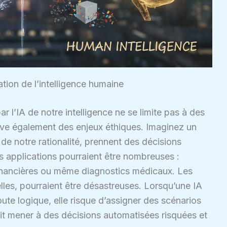
ation de l’intelligence humaine
ar l’IA de notre intelligence ne se limite pas à des
ve également des enjeux éthiques. Imaginez un
e notre rationalité, prennent des décisions
s applications pourraient être nombreuses :
financières ou même diagnostics médicaux. Les
les, pourraient être désastreuses. Lorsqu’une IA
ute logique, elle risque d’assigner des scénarios
ait mener à des décisions automatisées risquées et