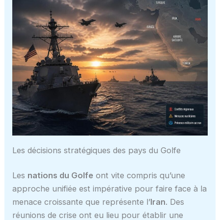
Les décisions stratégiques des pays du Golfe
Les
nations du Golfe
ont vite compris qu’une
approche unifiée est impérative pour faire face à la
menace croissante que représente l’
Iran
. Des
réunions de crise ont eu lieu pour établir une