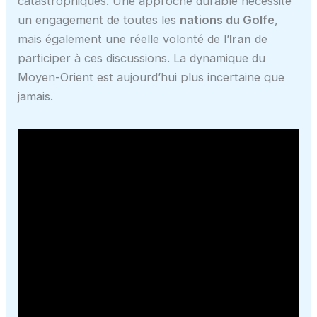
catastrophiques. Une approche durable nécessite
un engagement de toutes les
nations du Golfe
,
mais également une réelle volonté de l’
Iran
de
participer à ces discussions. La dynamique du
Moyen-Orient est aujourd’hui plus incertaine que
jamais.