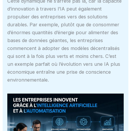
Cette dynamique ne s’arrête pas là, car la capacité
d’innovation à travers l’IA peut également
propulser des entreprises vers des solutions
durables. Par exemple, plutôt que de consommer
d’énormes quantités d’énergie pour alimenter des
bases de données géantes, les entreprises
commencent à adopter des modèles décentralisés
qui sont à la fois plus verts et moins chers. C’est
un exemple parfait où l’évolution vers une IA plus
économique entraîne une prise de conscience
environnementale.