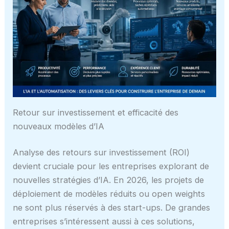
Retour sur investissement et efficacité des
nouveaux modèles d’IA
Analyse des retours sur investissement (ROI)
devient cruciale pour les entreprises explorant de
nouvelles stratégies d’IA. En 2026, les projets de
déploiement de modèles réduits ou open weights
ne sont plus réservés à des start-ups. De grandes
entreprises s’intéressent aussi à ces solutions,