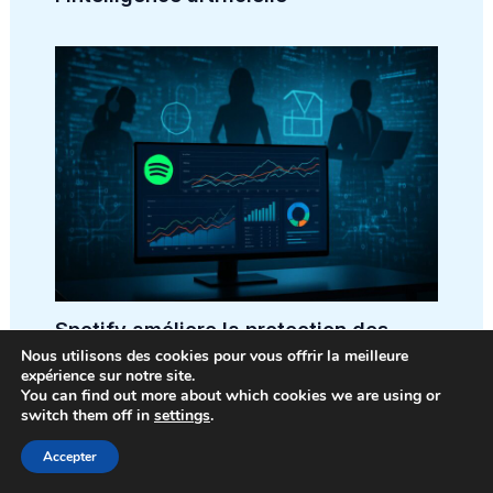
Spotify améliore la protection des
marques grâce à l’intelligence
Nous utilisons des cookies pour vous offrir la meilleure
artificielle pour garantir plus de
expérience sur notre site.
transparence aux annonceurs
You can find out more about which cookies we are using or
switch them off in
settings
.
Accepter