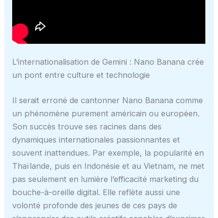
L’internationalisation de Gemini : Nano Banana crée
un pont entre culture et technologie
Il serait erroné de cantonner Nano Banana comme
un phénomène purement américain ou européen.
Son succès trouve ses racines dans des
dynamiques internationales passionnantes et
souvent inattendues. Par exemple, la popularité en
Thaïlande, puis en Indonésie et au Vietnam, ne met
pas seulement en lumière l’efficacité marketing du
bouche-à-oreille digital. Elle reflète aussi une
volonté profonde des jeunes de ces pays de