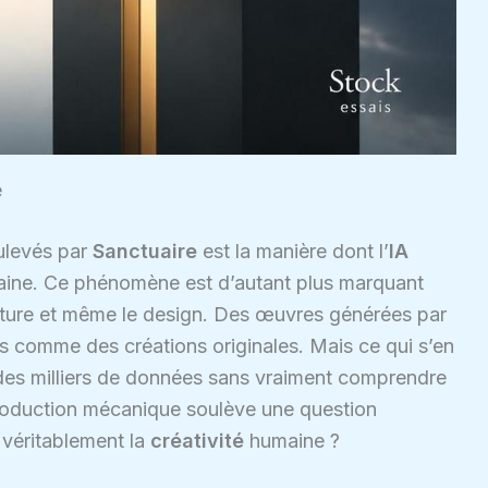
e
oulevés par
Sanctuaire
est la manière dont l’
IA
ine. Ce phénomène est d’autant plus marquant
térature et même le design. Des œuvres générées par
s comme des créations originales. Mais ce qui s’en
 des milliers de données sans vraiment comprendre
eproduction mécanique soulève une question
 véritablement la
créativité
humaine ?