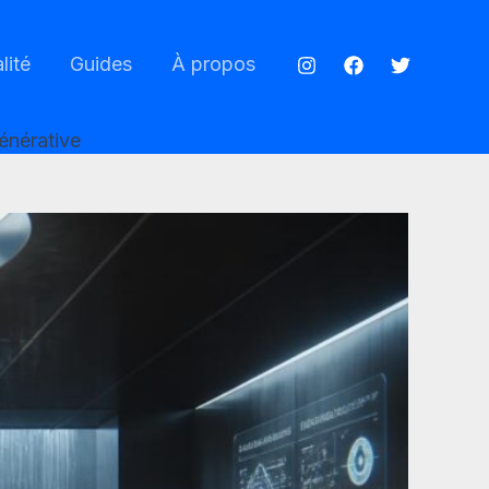
lité
Guides
À propos
générative