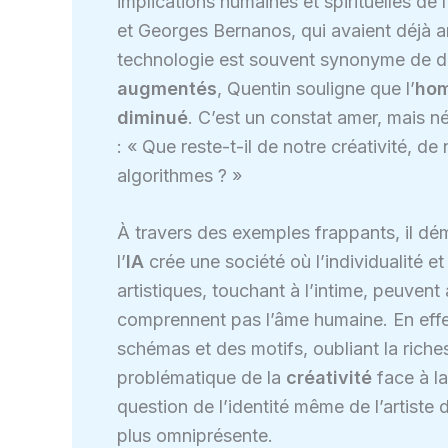
implications humaines et spirituelles de l
et Georges Bernanos, qui avaient déjà an
technologie est souvent synonyme de dés
augmentés
, Quentin souligne que l’
ho
diminué
. C’est un constat amer, mais n
: « Que reste-t-il de notre créativité, 
algorithmes ? »
À travers des exemples frappants, il 
l’
IA
crée une société où l’individualité et
artistiques, touchant à l’intime, peuvent
comprennent pas l’âme humaine. En effe
schémas et des motifs, oubliant la riche
problématique de la
créativité
face à la
question de l’identité même de l’artiste
plus omniprésente.