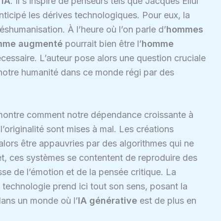
’
IA
. Il s’inspire de penseurs tels que Jacques Ellul
ticipé les dérives technologiques. Pour eux, la
humanisation. À l’heure où l’on parle d’
hommes
mme augmenté
pourrait bien être l’
homme
écessaire. L’auteur pose alors une question cruciale
de notre humanité dans ce monde régi par des
démontre comment notre dépendance croissante à
 l’originalité sont mises à mal. Les créations
 alors être appauvries par des algorithmes qui ne
t, ces systèmes se contentent de reproduire des
sse de l’émotion et de la pensée critique. La
 technologie prend ici tout son sens, posant la
 dans un monde où l’
IA générative
est de plus en