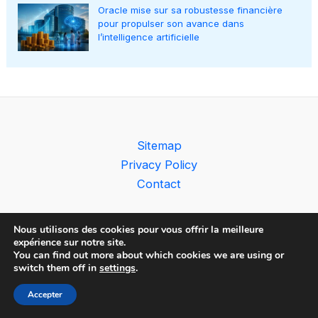
Oracle mise sur sa robustesse financière
pour propulser son avance dans
l’intelligence artificielle
Sitemap
Privacy Policy
Contact
Nous utilisons des cookies pour vous offrir la meilleure
expérience sur notre site.
You can find out more about which cookies we are using or
Copyright © 2026 The AI Observer
switch them off in
settings
.
Accepter