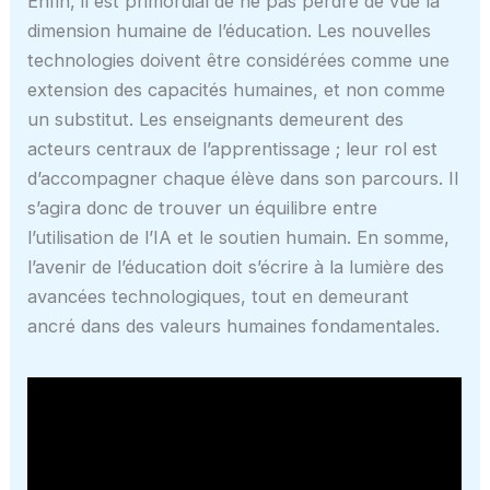
Enfin, il est primordial de ne pas perdre de vue la
dimension humaine de l’éducation. Les nouvelles
technologies doivent être considérées comme une
extension des capacités humaines, et non comme
un substitut. Les enseignants demeurent des
acteurs centraux de l’apprentissage ; leur rol est
d’accompagner chaque élève dans son parcours. Il
s’agira donc de trouver un équilibre entre
l’utilisation de l’IA et le soutien humain. En somme,
l’avenir de l’éducation doit s’écrire à la lumière des
avancées technologiques, tout en demeurant
ancré dans des valeurs humaines fondamentales.