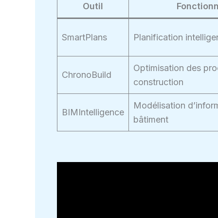
Outil
Fonctionn
SmartPlans
Planification intellig
Optimisation des pr
ChronoBuild
construction
Modélisation d’infor
BIMIntelligence
bâtiment