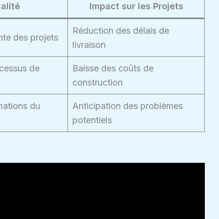
alité
Impact sur les Projets
Réduction des délais de
ente des projets
livraison
ocessus de
Baisse des coûts de
construction
mations du
Anticipation des problèmes
potentiels