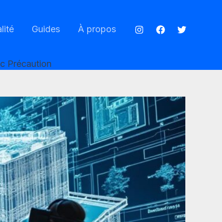
lité
Guides
À propos
ec Précaution