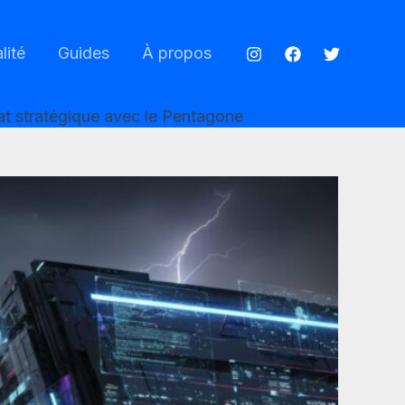
lité
Guides
À propos
riat stratégique avec le Pentagone