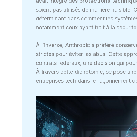
avait intégré des
protections techniqu
soient pas utilisés de manière nuisible. 
déterminant dans comment les systèmes 
notamment ceux ayant trait à la sécurité
À l’inverse, Anthropic a préféré conserv
strictes pour éviter les abus. Cette app
contrats fédéraux, une décision qui pour
À travers cette dichotomie, se pose une q
entreprises tech dans le façonnement de l