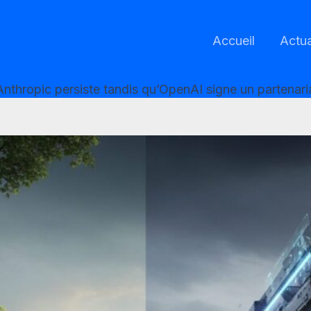
Accueil
Actua
e : Anthropic persiste tandis qu’OpenAI signe un partena