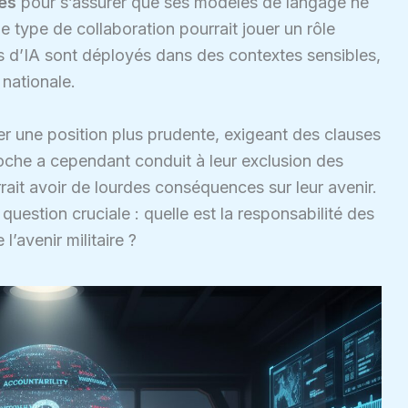
es
pour s’assurer que ses modèles de langage ne
Ce type de collaboration pourrait jouer un rôle
d’IA sont déployés dans des contextes sensibles,
 nationale.
er une position plus prudente, exigeant des clauses
roche a cependant conduit à leur exclusion des
rait avoir de lourdes conséquences sur leur avenir.
uestion cruciale : quelle est la responsabilité des
’avenir militaire ?