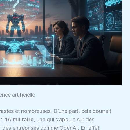
ence artificielle
vastes et nombreuses. D’une part, cela pourrait
 l’
IA militaire
, une qui s’appuie sur des
 des entreprises comme OpenAI. En effet,