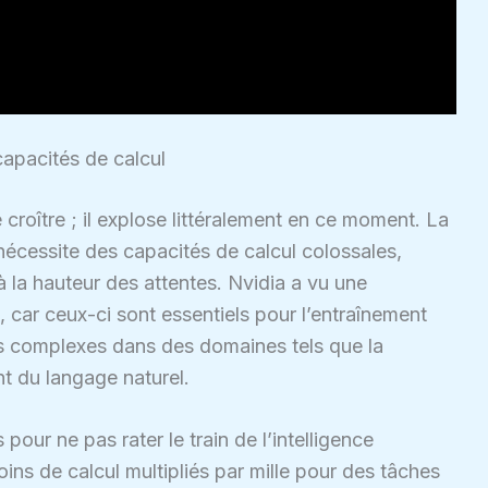
apacités de calcul
croître ; il explose littéralement en ce moment. La
écessite des capacités de calcul colossales,
 à la hauteur des attentes. Nvidia a vu une
car ceux-ci sont essentiels pour l’entraînement
s complexes dans des domaines tels que la
t du langage naturel.
 pour ne pas rater le train de l’intelligence
esoins de calcul multipliés par mille pour des tâches