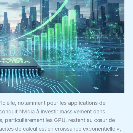
ficielle, notamment pour les applications de
 conduit Nvidia à investir massivement dans
s, particulièrement les GPU, restent au cœur de
ités de calcul est en croissance exponentielle »,