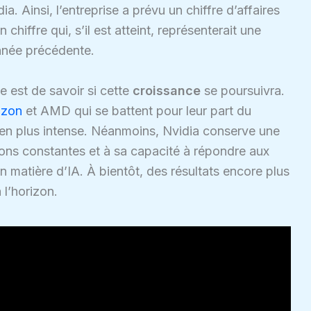
 Ainsi, l’entreprise a prévu un chiffre d’affaires
 chiffre qui, s’il est atteint, représenterait une
nnée précédente.
e est de savoir si cette
croissance
se poursuivra.
zon
et AMD qui se battent pour leur part du
 en plus intense. Néanmoins, Nvidia conserve une
ons constantes et à sa capacité à répondre aux
 matière d’IA. À bientôt, des résultats encore plus
 l’horizon.