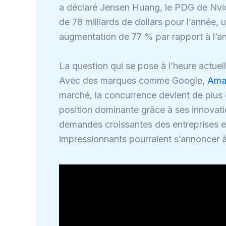
a déclaré Jensen Huang, le PDG de Nvidia.
de 78 milliards de dollars pour l’année, un
augmentation de 77 % par rapport à l’a
La question qui se pose à l’heure actuell
Avec des marques comme Google,
Ama
marché, la concurrence devient de plus
position dominante grâce à ses innovati
demandes croissantes des entreprises en
impressionnants pourraient s’annoncer à