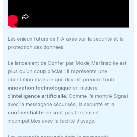
Les enjeux futurs de l’IA axée sur la sécurité et la
protection des données
Le lancement de Confer par Moxie Marlinspike est
plus qu’un coup d’éclat : il représente une
orientation majeure que devrait prendre toute
innovation technologique
en matière
d’
intelligence artificielle
. Comme l’a montré Signal
avec la messagerie sécurisée, la sécurité et la
confidentialité
ne sont pas forcément
incompatibles avec la facilité d’usage.
Les concepts éprouvés dans la messagerie