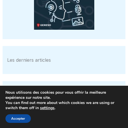
Les derniers articles
Nous utilisons des cookies pour vous offrir la meilleure
Pour une révolution de l’IA fiable : pourquoi
expérience sur notre site.
l’Europe doit accélérer son développement
You can find out more about which cookies we are using or
switch them off in
settings
.
Bitcoin, Ethereum et XRP Secoués par la Loi
Accepter
CLARITY : 4 Modèles d’IA Prédisaient le
Vainqueur…