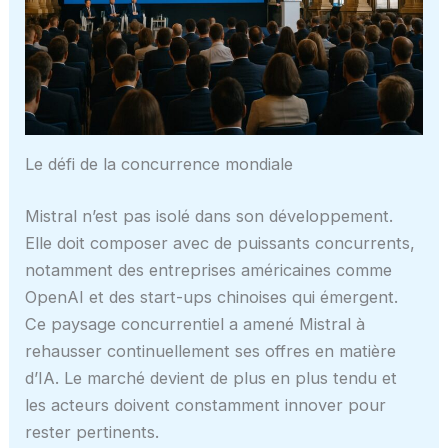
Le défi de la concurrence mondiale
Mistral n’est pas isolé dans son développement.
Elle doit composer avec de puissants concurrents,
notamment des entreprises américaines comme
OpenAI et des start-ups chinoises qui émergent.
Ce paysage concurrentiel a amené Mistral à
rehausser continuellement ses offres en matière
d’IA. Le marché devient de plus en plus tendu et
les acteurs doivent constamment innover pour
rester pertinents.