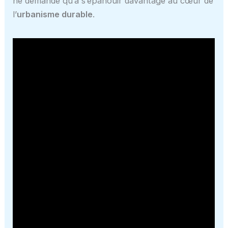
ne demande qu’à s’épanouir davantage au cœur de
l’
urbanisme durable
.