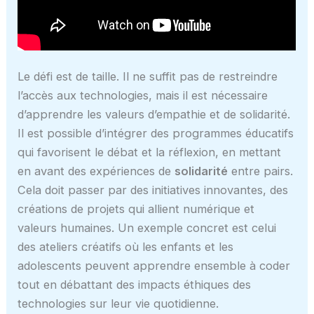
Le défi est de taille. Il ne suffit pas de restreindre
l’accès aux technologies, mais il est nécessaire
d’apprendre les valeurs d’empathie et de solidarité.
Il est possible d’intégrer des programmes éducatifs
qui favorisent le débat et la réflexion, en mettant
en avant des expériences de
solidarité
entre pairs.
Cela doit passer par des initiatives innovantes, des
créations de projets qui allient numérique et
valeurs humaines. Un exemple concret est celui
des ateliers créatifs où les enfants et les
adolescents peuvent apprendre ensemble à coder
tout en débattant des impacts éthiques des
technologies sur leur vie quotidienne.