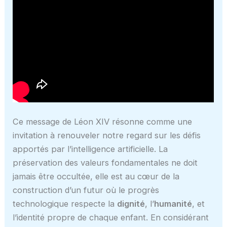
Ce message de Léon XIV résonne comme une
invitation à renouveler notre regard sur les défis
apportés par l’intelligence artificielle. La
préservation des valeurs fondamentales ne doit
jamais être occultée, elle est au cœur de la
construction d’un futur où le progrès
technologique respecte la
dignité
, l’
humanité
, et
l’identité propre de chaque enfant. En considérant