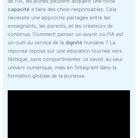
de l’IA, les jeunes peuvent acquérir une forte
capacité
à faire des choix responsables. Cela
nécessite une approche partagée entre les
enseignants, les parents, et les créateurs de
contenus. Comment penser un avenir où l’IA est
un outil au service de la
dignité
humaine ? La
réponse repose sur une éducation tournée vers
l’éthique, sans compartimenter ce savoir au seul
univers numérique, mais en l’intégrant dans la
formation globale de la jeunesse.