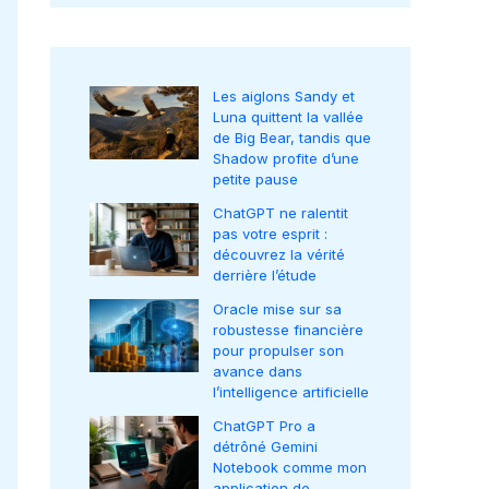
Les aiglons Sandy et
Luna quittent la vallée
de Big Bear, tandis que
Shadow profite d’une
petite pause
ChatGPT ne ralentit
pas votre esprit :
découvrez la vérité
derrière l’étude
Oracle mise sur sa
robustesse financière
pour propulser son
avance dans
l’intelligence artificielle
ChatGPT Pro a
détrôné Gemini
Notebook comme mon
application de