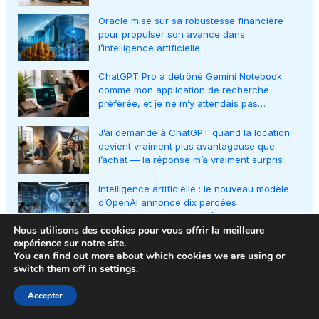
Oracle mise sur sa robustesse financière
pour propulser son avance dans
l’intelligence artificielle
ChatGPT Pro a détrôné Gemini Notebook
comme mon application de recherche
préférée, et je ne m’y attendais pas…
J’ai demandé à ChatGPT quand la location
devient vraiment plus avantageuse que
l’achat — la réponse m’a vraiment surpris
Intelligence artificielle : le nouveau modèle
d’OpenAI annonce dix percées
révolutionnaires en mathématiques
Nous utilisons des cookies pour vous offrir la meilleure
expérience sur notre site.
You can find out more about which cookies we are using or
switch them off in
settings
.
Accepter