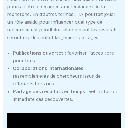
pourrait être consacrée aux tendances de la
recherche. En d’autres termes, l’IA pourrait jouer
un rôle assidu pour influencer quel type de
recherche est prioritaire, et comment les résultats
seront rapidement et largement partagés :
Publications ouvertes :
favoriser l’accès libre
pour tous.
Collaborations internationales :
rassemblements de chercheurs issus de
différents horizons.
Partage des résultats en temps réel :
diffusion
immédiate des découvertes.