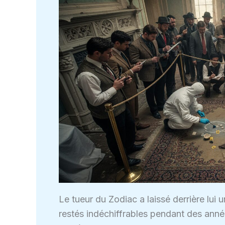
Le tueur du Zodiac a laissé derrière lui
restés indéchiffrables pendant des année