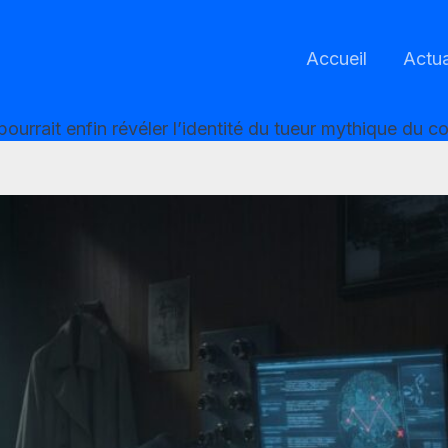
Accueil
Actua
le pourrait enfin révéler l’identité du tueur mythique du 