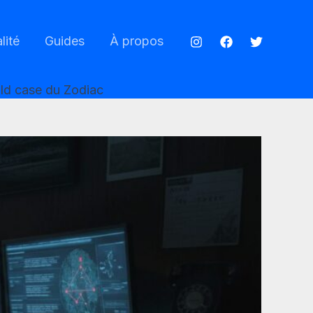
lité
Guides
À propos
cold case du Zodiac