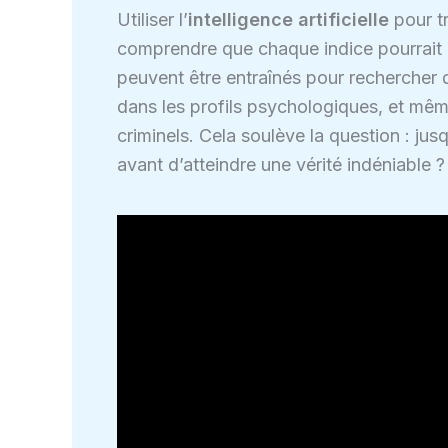
Utiliser l’
intelligence artificielle
pour tr
comprendre que chaque indice pourrait r
peuvent être entraînés pour rechercher 
dans les profils psychologiques, et m
criminels. Cela soulève la question : jus
avant d’atteindre une vérité indéniable ?