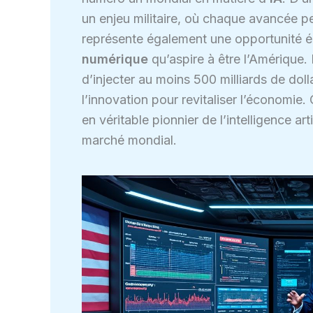
un enjeu militaire, où chaque avancée peu
représente également une opportunité 
numérique
qu’aspire à être l’Amérique.
d’injecter au moins 500 milliards de doll
l’innovation pour revitaliser l’économie.
en véritable pionnier de l’intelligence art
marché mondial.