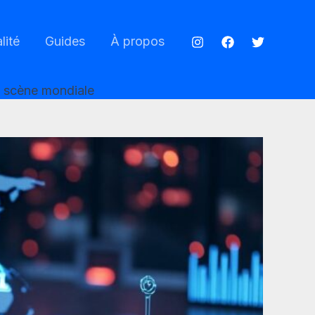
lité
Guides
À propos
la scène mondiale