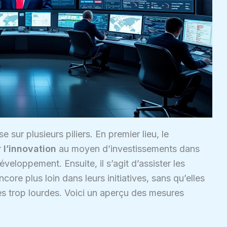
e sur plusieurs piliers. En premier lieu, le
 l’innovation
au moyen d’investissements dans
veloppement. Ensuite, il s’agit d’assister les
ncore plus loin dans leurs initiatives, sans qu’elles
es trop lourdes. Voici un aperçu des mesures