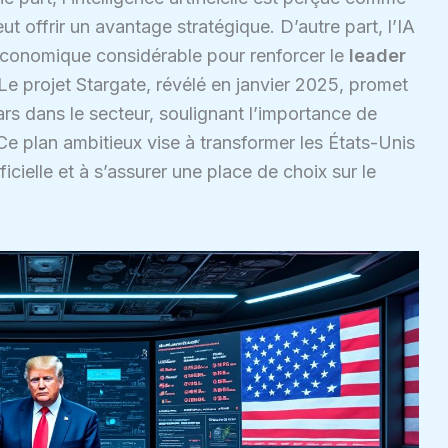
t offrir un avantage stratégique. D’autre part, l’IA
économique considérable pour renforcer le
leader
 Le projet Stargate, révélé en janvier 2025, promet
ars dans le secteur, soulignant l’importance de
 Ce plan ambitieux vise à transformer les États-Unis
ificielle et à s’assurer une place de choix sur le