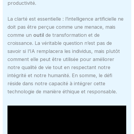
productivité.
La clarté est essentielle : l’intelligence artificielle ne
doit pas être perçue comme une menace, mais
comme un
outil
de transformation et de
croissance. La véritable question n’est pas de
savoir si l’IA remplacera les individus, mais plutôt
comment elle peut être utilisée pour améliorer
notre qualité de vie tout en respectant notre
intégrité et notre humanité. En somme, le défi
réside dans notre capacité à intégrer cette
technologie de manière éthique et responsable.