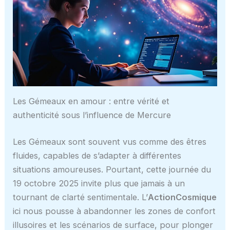
Les Gémeaux en amour : entre vérité et
authenticité sous l’influence de Mercure
Les Gémeaux sont souvent vus comme des êtres
fluides, capables de s’adapter à différentes
situations amoureuses. Pourtant, cette journée du
19 octobre 2025 invite plus que jamais à un
tournant de clarté sentimentale. L’
ActionCosmique
ici nous pousse à abandonner les zones de confort
illusoires et les scénarios de surface, pour plonger