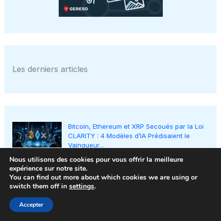
Les derniers articles
Bitcoin, Ethereum et XRP Secoués par la Loi
CLARITY : 4 Modèles d’IA Prédisaient le
Vainqueur…
Nous utilisons des cookies pour vous offrir la meilleure
ChatGPT dévoile une astuce Unicode
expérience sur notre site.
ingénieuse pour faire briller vos messages
You can find out more about which cookies we are using or
— et j’aimerais vous la partager…
switch them off in
settings
.
Intelligence artificielle : les enjeux majeurs
Accepter
du lancement de Meta sur Facebook,