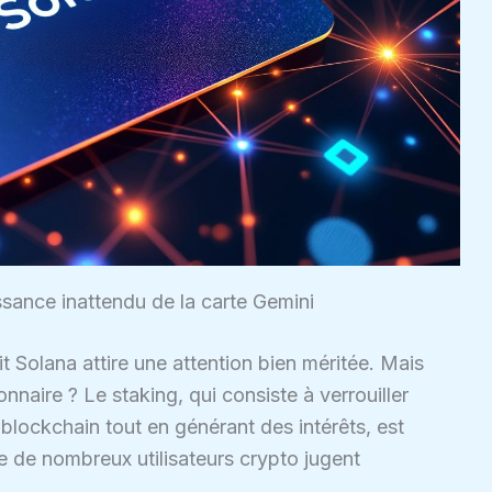
sance inattendu de la carte Gemini
it Solana attire une attention bien méritée. Mais
nnaire ? Le staking, qui consiste à verrouiller
 blockchain tout en générant des intérêts, est
 de nombreux utilisateurs crypto jugent