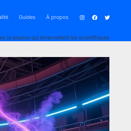
lité
Guides
À propos
vec le plasma qui émerveillent les scientifiques