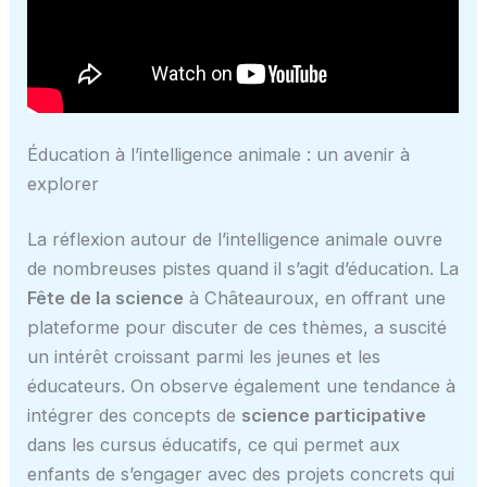
Éducation à l’intelligence animale : un avenir à
explorer
La réflexion autour de l’intelligence animale ouvre
de nombreuses pistes quand il s’agit d’éducation. La
Fête de la science
à Châteauroux, en offrant une
plateforme pour discuter de ces thèmes, a suscité
un intérêt croissant parmi les jeunes et les
éducateurs. On observe également une tendance à
intégrer des concepts de
science participative
dans les cursus éducatifs, ce qui permet aux
enfants de s’engager avec des projets concrets qui