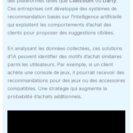
des plateformes telles que
Cdiscount
ou
Darty
.
Ces entreprises ont développé des systèmes de
recommandation basés sur l’intelligence artificielle
qui exploitent les comportements d’achat des
clients pour proposer des suggestions ciblées.
En analysant les données collectées, ces solutions
d’IA peuvent identifier des motifs d’achat similaires
parmi les utilisateurs. Par exemple, si un client
achète une console de jeux, il pourrait recevoir des
recommandations pour des jeux ou des accessoires
compatibles. Une stratégie qui augmente la
probabilité d’achats additionnels.