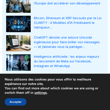
l’Europe doit accélérer son développement
Bitcoin, Ethereum et XRP Secoués par la Loi
CLARITY : 4 Modèles d’IA Prédisaient le
Vainqueur…
ChatGPT dévoile une astuce Unicode
ingénieuse pour faire briller vos messages
— et j’aimerais vous la partager…
Intelligence artificielle : les enjeux majeurs
du lancement de Meta sur Facebook,
Instagram et WhatsApp
Nous utilisons des cookies pour vous offrir la meilleure
expérience sur notre site.
You can find out more about which cookies we are using or
switch them off in
settings
.
Accepter
Sitemap