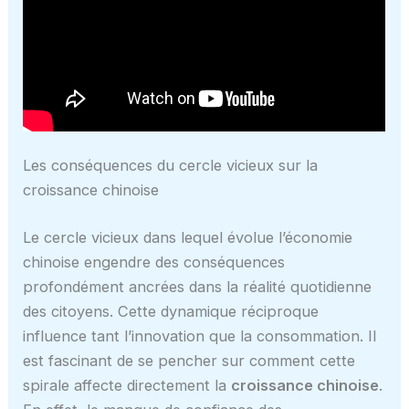
Les conséquences du cercle vicieux sur la
croissance chinoise
Le cercle vicieux dans lequel évolue l’économie
chinoise engendre des conséquences
profondément ancrées dans la réalité quotidienne
des citoyens. Cette dynamique réciproque
influence tant l’innovation que la consommation. Il
est fascinant de se pencher sur comment cette
spirale affecte directement la
croissance chinoise
.