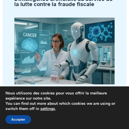
la lutte contre la fraude fiscale
L’intelligence artificielle : une nouvelle
Nous utilisons des cookies pour vous offrir la meilleure
alliée dans la bataille contre le cancer
expérience sur notre site.
You can find out more about which cookies we are using or
switch them off in
settings
.
Accepter