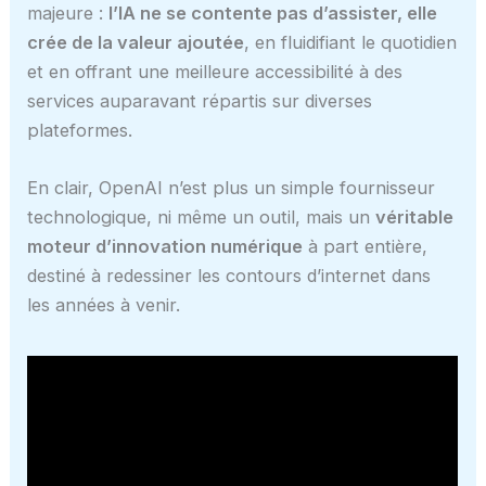
majeure :
l’IA ne se contente pas d’assister, elle
crée de la valeur ajoutée
, en fluidifiant le quotidien
et en offrant une meilleure accessibilité à des
services auparavant répartis sur diverses
plateformes.
En clair, OpenAI n’est plus un simple fournisseur
technologique, ni même un outil, mais un
véritable
moteur d’innovation numérique
à part entière,
destiné à redessiner les contours d’internet dans
les années à venir.