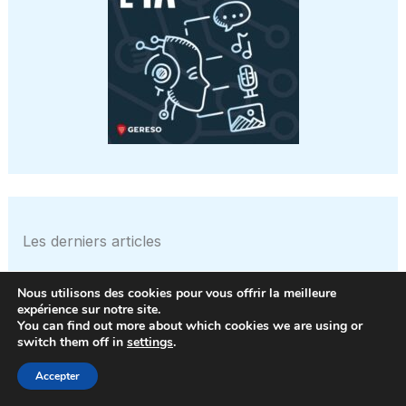
Les derniers articles
Nous utilisons des cookies pour vous offrir la meilleure
expérience sur notre site.
You can find out more about which cookies we are using or
switch them off in
settings
.
La Maison-Blanche s’interroge : qui, des
États-Unis ou de la Chine, prendra
Accepter
l’avantage dans la course à la conception
des mod…