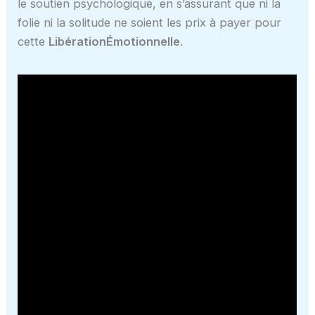
le soutien psychologique, en s’assurant que ni la
folie ni la solitude ne soient les prix à payer pour
cette
LibérationÉmotionnelle
.