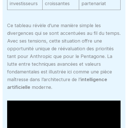
investisseurs
croissantes
partenariat
Ce tableau révèle d’une manière simple les
divergences qui se sont accentuées au fil du temps.
Avec ses tensions, cette situation offre une
opportunité unique de réévaluation des priorités
tant pour Anthropic que pour le Pentagone. La
lutte entre techniques avancées et valeurs
fondamentales est illustrée ici comme une pièce
maîtresse dans l’architecture de l’
intelligence
artificielle
moderne.