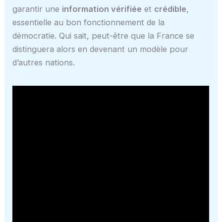
garantir une
information vérifiée
et
crédible
,
essentielle au bon fonctionnement de la
démocratie. Qui sait, peut-être que la France se
distinguera alors en devenant un modèle pour
d’autres nations.