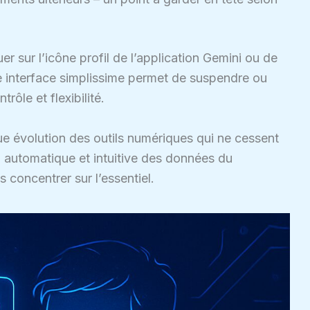
quer sur l’icône profil de l’application Gemini ou de
e interface simplissime permet de suspendre ou
rôle et flexibilité.
ue évolution des outils numériques qui ne cessent
n automatique et intuitive des données du
s concentrer sur l’essentiel.