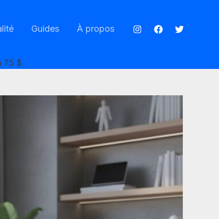
lité
Guides
À propos
à 75 $