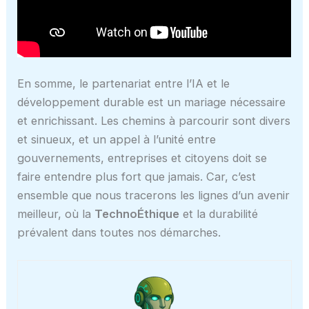
En somme, le partenariat entre l’IA et le
développement durable est un mariage nécessaire
et enrichissant. Les chemins à parcourir sont divers
et sinueux, et un appel à l’unité entre
gouvernements, entreprises et citoyens doit se
faire entendre plus fort que jamais. Car, c’est
ensemble que nous tracerons les lignes d’un avenir
meilleur, où la
TechnoÉthique
et la durabilité
prévalent dans toutes nos démarches.